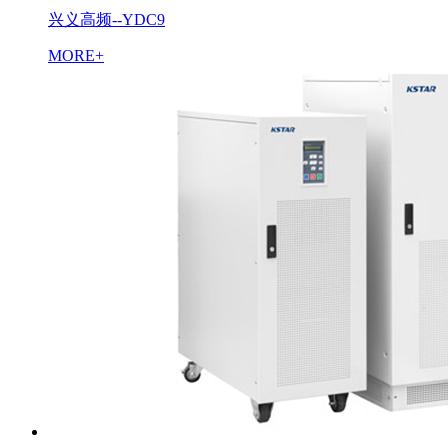
兴义高频--YDC9
MORE+