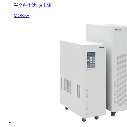
兴义科士达ups电源
MORE+