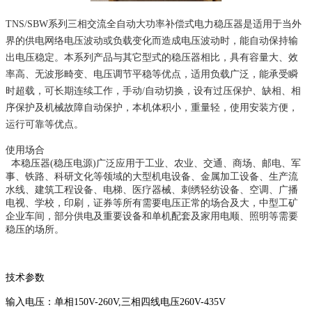
TNS/SBW
系列三相交流全自动大功率补偿式电力稳压器是适用于当外
界的供电网络电压波动或负载变化而造成电压波动时，能自动保持输
出电压稳定。本系列产品与其它型式的稳压器相比，具有容量大、效
率高、无波形畸变、电压调节平稳等优点，适用负载广泛，能承受瞬
时超载，可长期连续工作，手动
/自动切换，设有过压保护、缺相、相
序保护及机械故障自动保护，本机体积小，重量轻，使用安装方便，
运行可靠等优点。
使用场合
本稳压器(稳压电源)广泛应用于工业、农业、交通、商场、邮电、军
事、铁路、科研文化等领域的大型机电设备、金属加工设备、生产流
水线、建筑工程设备、电梯、医疗器械、刺绣轻纺设备、空调、广播
电视、学校，印刷，证券等所有需要电压正常的场合及大，中型工矿
企业车间，部分供电及重要设备和单机配套及家用电顺、照明等需要
稳压的场所。
技术参数
输入电压
：
单相
150V-260V,
三相四线电压
260V-435V