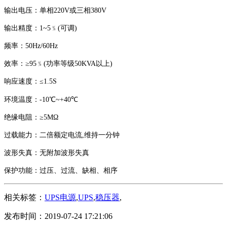
输出电压
：
单相
220V
或三相
380V
输出精度
：
1~5
﹪
(
可调
)
频率
：
50Hz/60Hz
效率
：
≥
95
﹪
(
功率等级
50KVA
以上
)
响应速度
：
≤
1.5S
环境温度
：
-10
℃
~+40
℃
绝缘电阻
：
≥
5M
Ω
过载能力
：
二倍额定电流
,
维持一分钟
波形失真
：
无附加波形失真
保护功能
：
过压、过流、缺相、相序
相关标签：
UPS电源
,
UPS
,
稳压器
,
发布时间：2019-07-24 17:21:06