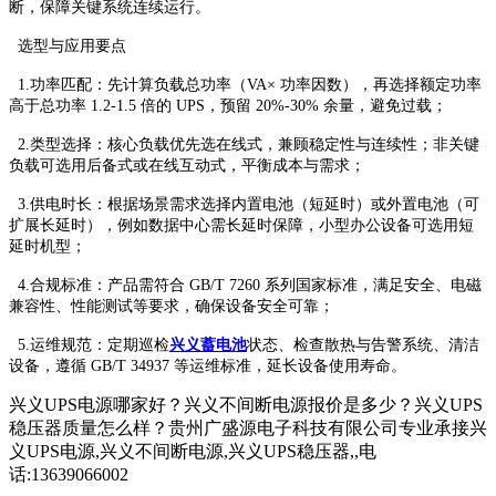
断，保障关键系统连续运行。
选型与应用要点
1.功率匹配：先计算负载总功率（VA× 功率因数），再选择额定功率
高于总功率 1.2-1.5 倍的 UPS，预留 20%-30% 余量，避免过载；
2.类型选择：核心负载优先选在线式，兼顾稳定性与连续性；非关键
负载可选用后备式或在线互动式，平衡成本与需求；
3.供电时长：根据场景需求选择内置电池（短延时）或外置电池（可
扩展长延时），例如数据中心需长延时保障，小型办公设备可选用短
延时机型；
4.合规标准：产品需符合 GB/T 7260 系列国家标准，满足安全、电磁
兼容性、性能测试等要求，确保设备安全可靠；
5.运维规范：定期巡检
兴义蓄电池
状态、检查散热与告警系统、清洁
设备，遵循 GB/T 34937 等运维标准，延长设备使用寿命。
兴义UPS电源哪家好？兴义不间断电源报价是多少？兴义UPS
稳压器质量怎么样？贵州广盛源电子科技有限公司专业承接兴
义UPS电源,兴义不间断电源,兴义UPS稳压器,,电
话:13639066002